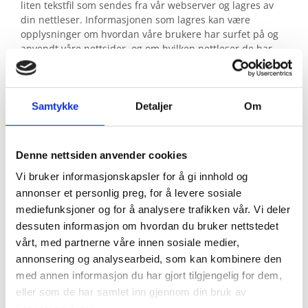
liten tekstfil som sendes fra vår webserver og lagres av
din nettleser. Informasjonen som lagres kan være
opplysninger om hvordan våre brukere har surfet på og
anvendt våre nettsider, og om hvilken nettleser de har
brukt.
Vi anvender statistikk om brukere og
trafikk/trafikkleverandører i aggregert form. Statistikken
Samtykke
Detaljer
Om
inneholder aldri noen form for personlig informasjon, alt
er anonymt. IP-adresser lagres ikke i vår database der vi
lagrer atferd på nettstedet, derfor kan informasjon om
Denne nettsiden anvender cookies
deg som bruker aldri kobles sammen med din identitet.
Vi bruker informasjonskapsler for å gi innhold og
Din IP-adresse lagres av sikkerhetsmessige årsaker bare i
de tilfeller du selv aktivt registrerer deg på nettstedet.
annonser et personlig preg, for å levere sosiale
mediefunksjoner og for å analysere trafikken vår. Vi deler
Formål
dessuten informasjon om hvordan du bruker nettstedet
vårt, med partnerne våre innen sosiale medier,
Utvikle og forbedre nettstedet gjennom å forstå
annonsering og analysearbeid, som kan kombinere den
hvordan det anvendes.
med annen informasjon du har gjort tilgjengelig for dem,
Beregne og rapportere brukerantall og trafikk.
eller som de har samlet inn gjennom din bruk av