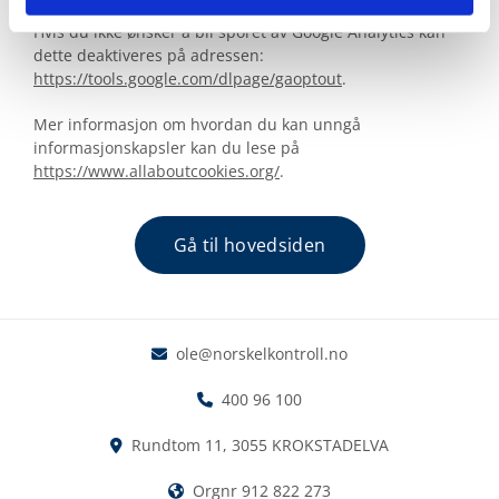
Hvis du ikke ønsker å bli sporet av Google Analytics kan
dette deaktiveres på adressen:
https://tools.google.com/dlpage/gaoptout
.
Mer informasjon om hvordan du kan unngå
informasjonskapsler kan du lese på
https://www.allaboutcookies.org/
.
Gå til hovedsiden
ole@norskelkontroll.no

400 96 100

Rundtom 11, 3055 KROKSTADELVA

Orgnr 912 822 273
